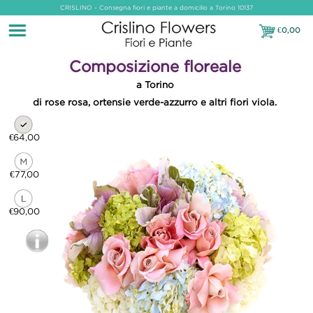
CRISLINO - Consegna fiori e piante a domicilio a Torino 10137
€
0,00
€0,00
Composizione floreale
a Torino
di rose rosa, ortensie verde-azzurro e altri fiori viola.
€64,00
€77,00
€90,00