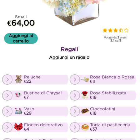
Small
€64,00
Aggiungi al
Votato da:
2
utenti
carrello
3.4
su
5
Regali
Aggiungi un regalo
Peluche
Rosa Bianca o Rossa
€22
€11
Bustina di Chrysal
Rosa Stabilizzata
€7
€18
Vaso
Cioccolatini
€29
€18
Fiocco decorativo
Torta di pasticceria
€4
€37