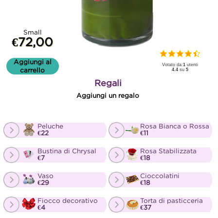
Small
€72,00
Aggiungi al
Votato da:
1
utenti
carrello
4.4
su
5
Regali
Aggiungi un regalo
Peluche
Rosa Bianca o Rossa
€22
€11
Bustina di Chrysal
Rosa Stabilizzata
€7
€18
Vaso
Cioccolatini
€29
€18
Fiocco decorativo
Torta di pasticceria
€4
€37