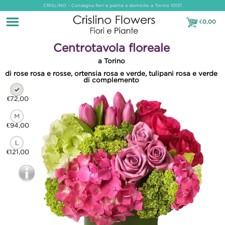
CRISLINO - Consegna fiori e piante a domicilio a Torino 10137
€
0,00
€0,00
Centrotavola floreale
a Torino
di rose rosa e rosse, ortensia rosa e verde, tulipani rosa e verde
di complemento
€72,00
€94,00
€121,00