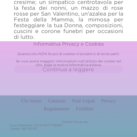
cresime; un simpatico centrotavola per
la festa dei nonni, un mazzo di rose
rosse per San Valentino, un'azalea per la
Festa della Mamma, la mimosa per
festeggiare la tua Donna, composizioni,
cuscini e corone funebri per occasioni
di lutto.
Informativa Privacy e Cookies
Questo sito NON fa uso di cookies traccianti e di terze parti.
Se vuoi avere maggiori informazioni sull'utilizzo dei cookie nel
sito, leggi la nostra
informativa estesa.
Continua a leggere
CRISLINO - Consegna fiori e piante a
domicilio a Torino 10137
Chi Siamo
Garanzie
Note Legali
Privacy
Inviare un fiore significa esprimere le
Regolamento
Faxiflora
proprie emozioni senza bisogno di
parlare, ma con il linguaggio universale
dei fiori.
Crislino Flowers snc
Corso Sebastopoli, 212/A 10137 TORINO
Contatti: 800 618 667,
CRISLINO - Consegna fiori e piante a