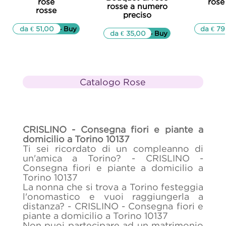
rose
rose
rosse a numero
rosse
preciso
da € 51,00
▷▷ Buy
da € 79
da € 35,00
▷▷ Buy
Catalogo Rose
CRISLINO - Consegna fiori e piante a
domicilio a Torino 10137
Ti sei ricordato di un compleanno di
un'amica a Torino? - CRISLINO -
Consegna fiori e piante a domicilio a
Torino 10137
La nonna che si trova a Torino festeggia
l'onomastico e vuoi raggiungerla a
distanza? - CRISLINO - Consegna fiori e
piante a domicilio a Torino 10137
Non puoi partecipare ad un matrimonio