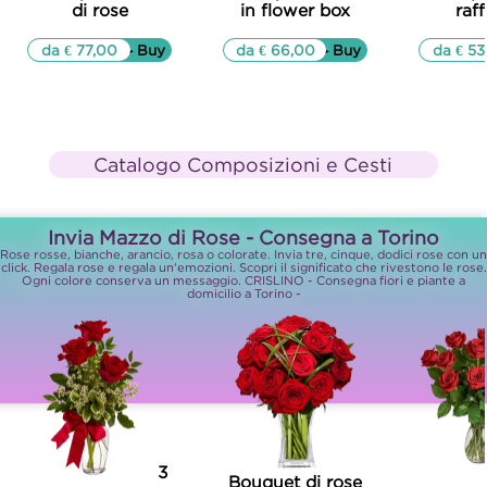
di rose
in flower box
raff
da € 77,00
▷▷ Buy
da € 66,00
▷▷ Buy
da € 53
Catalogo Composizioni e Cesti
Invia Mazzo di Rose - Consegna a Torino
Rose rosse, bianche, arancio, rosa o colorate. Invia tre, cinque, dodici rose con un
click. Regala rose e regala un'emozioni. Scopri il significato che rivestono le rose.
Ogni colore conserva un messaggio. CRISLINO - Consegna fiori e piante a
domicilio a Torino -
3
Bouquet di rose