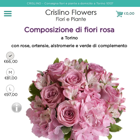
CRISLINO - Consegna fiori e piante a domicilio a Torino 10137
€
0,00
€0,00
Composizione di fiori rosa
a Torino
con rose, ortensie, alstromerie e verde di complemento
€66,00
€81,00
€97,00