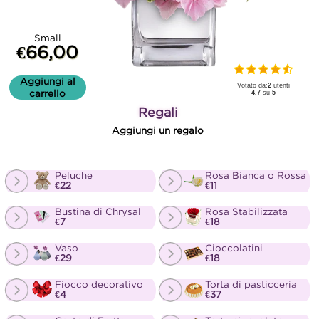
Small
€66,00
Aggiungi al
Votato da:
2
utenti
carrello
4.7
su
5
Regali
Aggiungi un regalo
Peluche
Rosa Bianca o Rossa
€22
€11
Bustina di Chrysal
Rosa Stabilizzata
€7
€18
Vaso
Cioccolatini
€29
€18
Fiocco decorativo
Torta di pasticceria
€4
€37