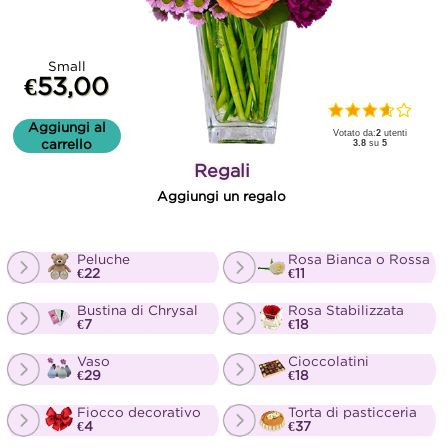
Small
€53,00
Aggiungi al
Votato da:
2
utenti
carrello
3.8
su
5
Regali
Aggiungi un regalo
Peluche
Rosa Bianca o Rossa
€22
€11
Bustina di Chrysal
Rosa Stabilizzata
€7
€18
Vaso
Cioccolatini
€29
€18
Fiocco decorativo
Torta di pasticceria
€4
€37