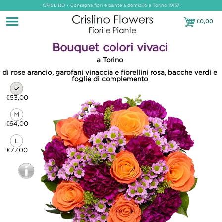
CRISLINO - Consegna fiori e piante a domicilio a Torino 10137
€
0,00
€0,00
Bouquet colori vivaci
a Torino
di rose arancio, garofani vinaccia e fiorellini rosa, bacche verdi e
foglie di complemento
€53,00
€64,00
€77,00