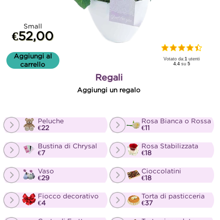
Small
€52,00
Aggiungi al
Votato da:
1
utenti
carrello
4.4
su
5
Regali
Aggiungi un regalo
Peluche
Rosa Bianca o Rossa
€22
€11
Bustina di Chrysal
Rosa Stabilizzata
€7
€18
Vaso
Cioccolatini
€29
€18
Fiocco decorativo
Torta di pasticceria
€4
€37