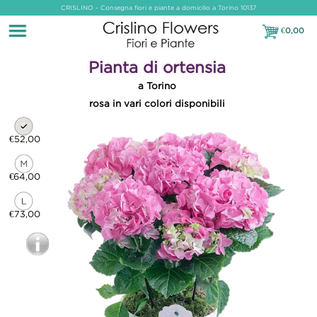
CRISLINO - Consegna fiori e piante a domicilio a Torino 10137
€
0,00
€0,00
Pianta di ortensia
a Torino
rosa in vari colori disponibili
€52,00
€64,00
€73,00