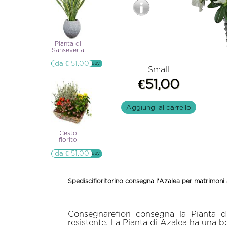
Pianta di
Sanseveria
da € 51,00
▷▷ Buy
Small
€51,00
Aggiungi al carrello
Cesto
fiorito
da € 51,00
▷▷ Buy
Spediscifioritorino consegna l'Azalea per matrimoni a
Consegnarefiori consegna la Pianta di
resistente. La Pianta di Azalea ha una be