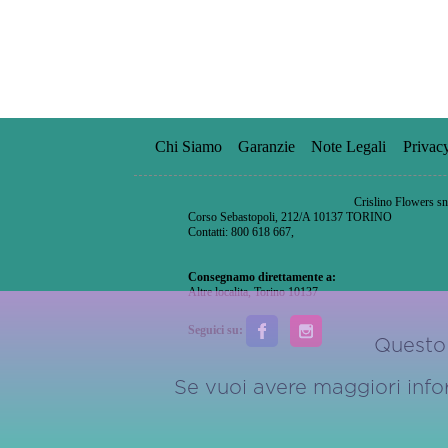
Chi Siamo
Garanzie
Note Legali
Privac
Crislino Flowers sn
Corso Sebastopoli, 212/A 10137 TORINO
Contatti: 800 618 667,
Consegnamo direttamente a:
Altre localita
,
Torino 10137
Seguici su:
Questo 
Se vuoi avere maggiori inform