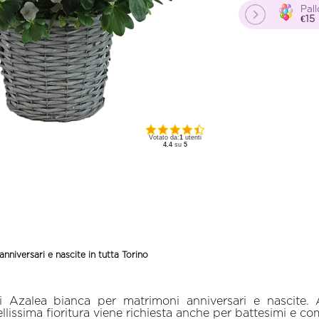
Pall
€15
Votato da:
1
utenti
4.4
su
5
nniversari e nascite in tutta Torino
 Azalea bianca per matrimoni anniversari e nascite. 
llissima fioritura viene richiesta anche per battesimi e co