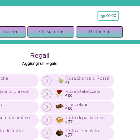
€0,00
€
0,00
i lavori ▾
Chi siamo ▾
Partners ▾
re creazioni
Chi siamo
Faxiflora
ci idee
Garanzie
Bloom’s Accademy
Regali
venti
Note Legali
Aggiungi un regalo
rimonio
Privacy, cookies e GDPR
pleanno
Regolamento
uche
Rosa Bianca o Rossa
€11
atale
tina di Chrysal
Rosa Stabilizzata
osizioni
€18
t e Mazzi
o
Cioccolatini
€18
Rose
cco decorativo
Torta di pasticceria
iante
€37
to di Frutta
Torta cioccolato
€37