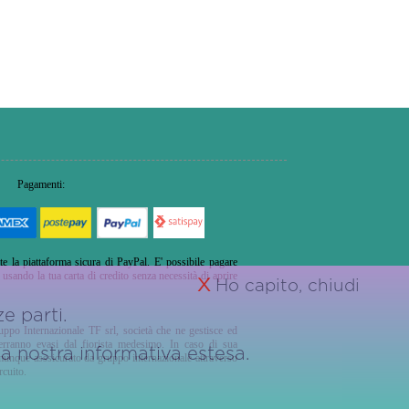
Pagamenti:
te la piattaforma sicura di PayPal. E' possibile pagare
sando la tua carta di credito senza necessità di aprire
X
Ho capito, chiudi
e parti.
ruppo Internazionale TF srl, società che ne gestisce ed
verranno evasi dal fiorista medesimo. In caso di sua
 la nostra
informativa estesa.
comunque asssicurato da gruppo internazionale attraverso
rcuito.