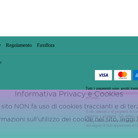
y
Regolamento
Faxiflora
c
Tutti i pagamenti sono gestiti trami
Informativa Privacy e Cookies
con un conto PayPal o direttamente u
un conto.
sito NON fa uso di cookies traccianti e di terz
Il sito internet è di proprietà di G
aggiorna i contenuti. Gli ordini 
azioni sull'utilizzo dei cookie nel sito, leggi
indisponibilità, il servizio verra' 
altri negozi di fiori appartenenti al ci