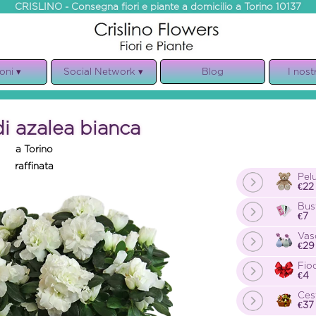
CRISLINO - Consegna fiori e piante a domicilio a Torino 10137
oni ▾
Social Network ▾
Blog
I nostr
ita
Facebook
Le nost
sario
Instagram
Dol
di azalea bianca
anno
E
a Torino
ianze
Mat
raffinata
onio
Com
Pel
€22
N
Bus
Comp
€7
Bouque
Vas
€29
Fio
P
€4
Ces
€37